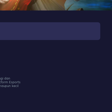
ggi dan
form Esports
maupun kecil