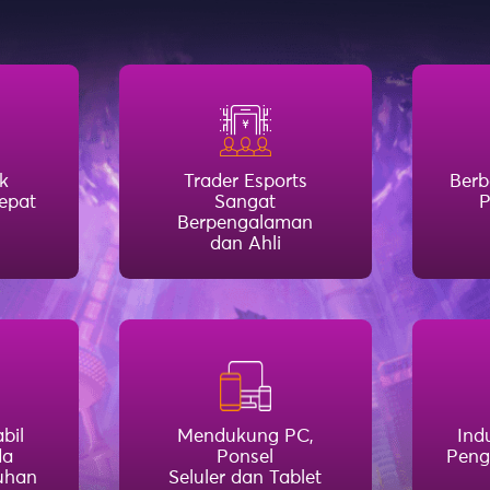
k
Trader Esports
Berb
epat
Sangat
P
Berpengalaman
dan Ahli
bil
Mendukung PC,
Ind
da
Ponsel
Peng
uhan
Seluler dan Tablet