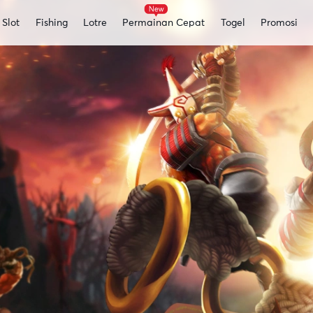
Slot
Fishing
Lotre
Permainan Cepat
Togel
Promosi