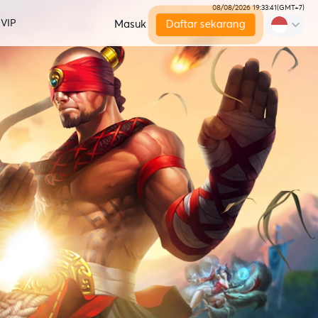
08/08/2026 19:33:42
(
GMT+7
)
VIP
Masuk
Daftar sekarang