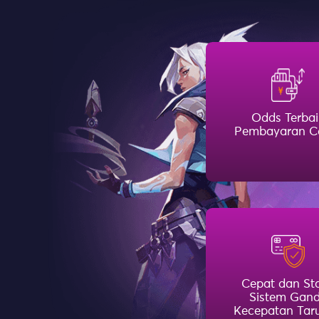
Odds Terbai
Pembayaran C
Cepat dan Sta
Sistem Gan
Kecepatan Tar