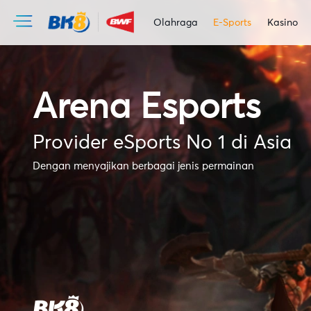
Olahraga
E-Sports
Kasino
Arena Esports
Provider eSports No 1 di Asia
Dengan menyajikan berbagai jenis permainan