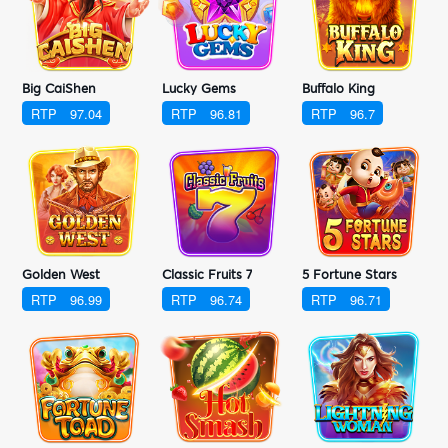
Big CaiShen
Lucky Gems
Buffalo King
RTP
97.04
RTP
96.81
RTP
96.7
Golden West
Classic Fruits 7
5 Fortune Stars
RTP
96.99
RTP
96.74
RTP
96.71