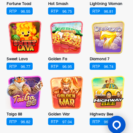
Fortune Toad
Hot Smash
Lightning Woman
RTP
96.55
RTP
96.75
RTP
96.81
Sweet Lava
Golden Fa
Diamond 7
RTP
96.77
RTP
96.95
RTP
96.74
Taiga 88
Golden War
Highway Bee
RTP
96.82
RTP
97.04
RTP
96.83