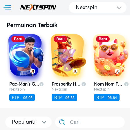
Nextspin
Permainan Terbaik
Baru
Baru
Baru
Pac-Man's Glory
Prosperity Horse
Nom Nom Fat Cat
Nextspin
Nextspin
Nextspin
RTP
96.95
RTP
96.83
RTP
96.84
Populariti