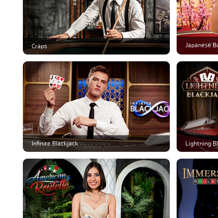
Dream Gaming E8 /Baccarat
*i*e*
SA Gaming / SIC BO
*ro*n
Evolution Gaming / Baccarat
*i*s*
Japanese B
Craps
Dream Gaming E8 /Baccarat
*h*n*i
Evolution Gaming / Roulette
r*j*k
Allbet / Baccarat
x**m*
Dream Gaming E8 /Baccarat
*y**y
Infinite Blackjack
Lightning B
SA Gaming / Baccarat
**o**
Evolution Gaming / Roulette
p*l**
AE Casino / Baccarat
*e*i*