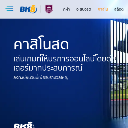
กีฬา
อี สปอร์ต
คาสิโน
สล็อต
คาสิโนสด
เล่นเกมที่ให้บริการออนไลน์โดยดีล
เลอร์มากประสบการณ์
ลงทะเบียนวันนี้เพื่อรับรางวัลใหญ่