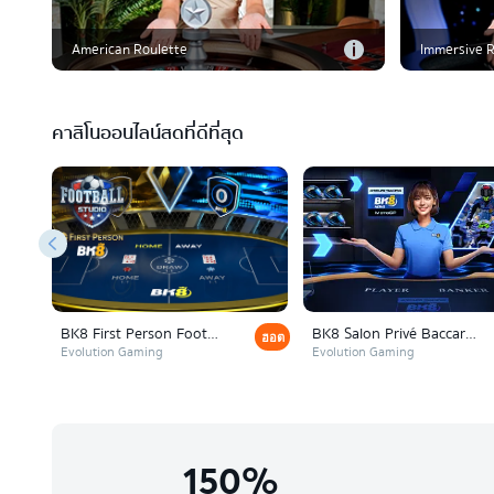
EBET / Baccarat
**a*i
American Roulette
Immersive 
SA Gaming / Dragon Tiger
b*n*i*
คาสิโนออนไลน์สดที่ดีที่สุด
Dream Gaming E8 /Baccarat
f**i*a
SA Gaming / SIC BO
n*g*o
Dream Gaming E8 /Baccarat
**ff*
SA Gaming / Baccarat
*j*ne
SA Gaming / SIC BO
*a*h*
BK8 Salon Privé Baccarat 2
BK8 Baccarat 1
ฮอต
ฮอต
Evolution Gaming
PPLiveCasino
Evolution Gaming / Roulette
t*ey*
Allbet / Baccarat
*u***
150%
Evolution Gaming / Roulette
**m*c