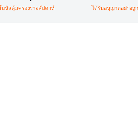
โบนัสคุ้มครองรายสัปดาห์
ได้รับอนุญาตอย่างถูก
3,850,620.00
*w*n*
1,286,734.00
*ax**99*
1,538,839.00
*i*n*91
2,944,947.00
a**o
8,910,892.00
s*dy*3
6,717,387.00
*m
9,092,732.00
*o*i
3,280,760.00
**h
7,556,991.00
12*4
7,436,759.00
d