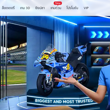
ล็อตเตอรี่
เกม 3D
ยิงปลา
เกมด่วน
โปรโมชั่น
VIP