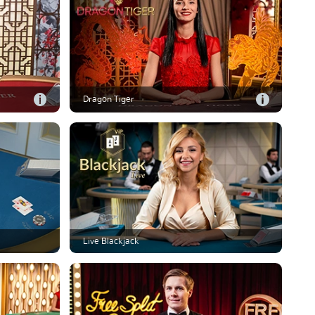
Dragon Tiger
Live Blackjack