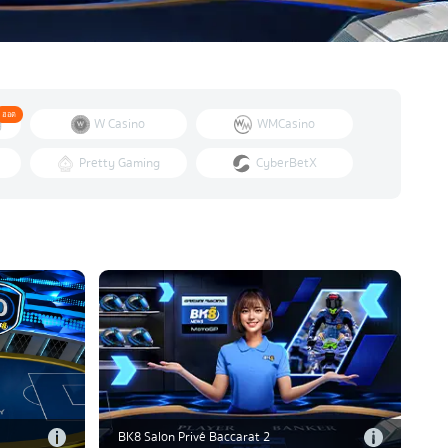
ฮอต
g
W Casino
WMCasino
Pretty Gaming
CyberBetX
BK8 Salon Privé Baccarat 2