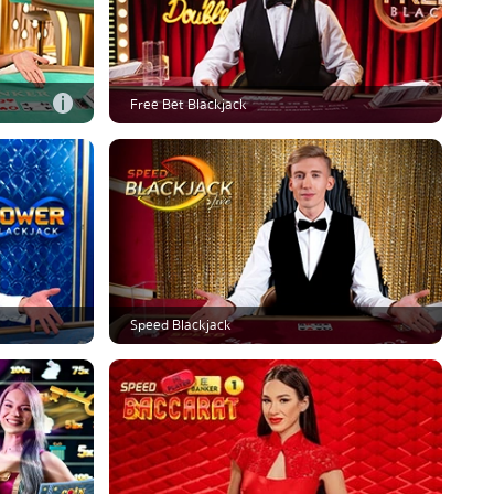
Free Bet Blackjack
Speed Blackjack