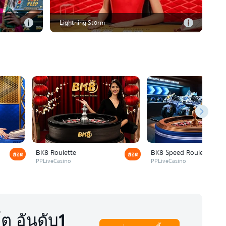
Lightning Storm
BK8 Speed Roulette
BK8 Vietnamese Speed Baccarat
ฮอต
ฮอต
PPLiveCasino
PPLiveCasino
ต อันดับ1