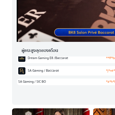
EBET / Baccarat
**a*i
SA Gaming / Dragon Tiger
b*n*i*
Dream Gaming E8 /Baccarat
f**i*a
SA Gaming / SIC BO
n*g*o
Dream Gaming E8 /Baccarat
**ff*
ผู้ชนะสูงสุดของเดือน
SA Gaming / Baccarat
*j*ne
SA Gaming / SIC BO
*a*h*
Evolution Gaming / Roulette
t*ey*
Allbet / Baccarat
*u***
Evolution Gaming / Roulette
**m*c