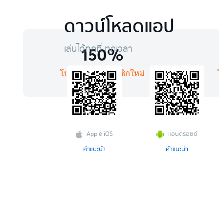
ดาวน์โหลดแอป
เล่นได้ทุกที่ ทุกเวลา
Apple iOS
แอนดรอยด์
คำแนะนำ
คำแนะนำ
150%