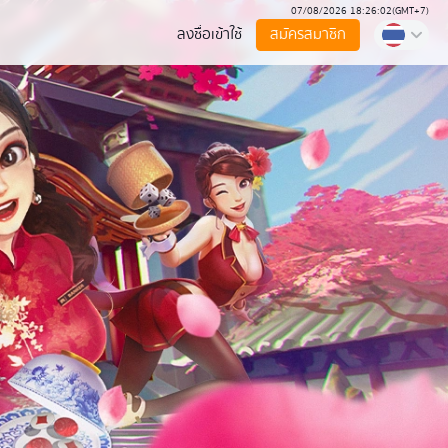
07/08/2026 18:26:03
(
GMT+7
)
ลงชื่อเข้าใช้
สมัครสมาชิก