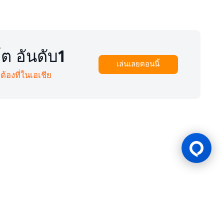
ต อันดับ1
เล่นเลยตอนนี้