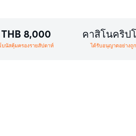
THB 8,000
คาสิโนคริปโ