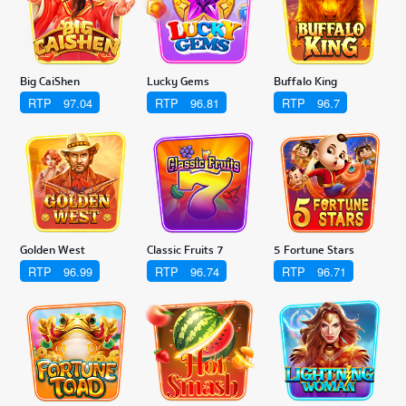
Big CaiShen
Lucky Gems
Buffalo King
RTP
97.04
RTP
96.81
RTP
96.7
Golden West
Classic Fruits 7
5 Fortune Stars
RTP
96.99
RTP
96.74
RTP
96.71