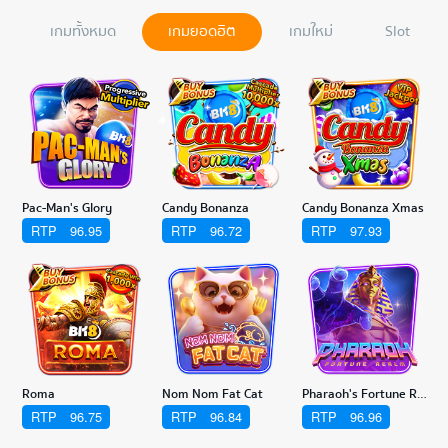
เกมทั้งหมด
เกมยอดฮิต
เกมใหม่
slot
Pac-Man's Glory
Candy Bonanza
Candy Bonanza Xmas
RTP
96.95
RTP
96.72
RTP
97.93
Roma
Nom Nom Fat Cat
Pharaoh's Fortune Realm
RTP
96.75
RTP
96.84
RTP
96.96