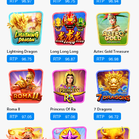
RTP
96.97
RTP
96.75
RTP
96.94
Lightning Dragon
Long Long Long
Aztec Gold Treasure
RTP
96.75
RTP
96.87
RTP
96.98
Roma II
Princess Of Ra
7 Dragons
RTP
97.05
RTP
97.06
RTP
96.72