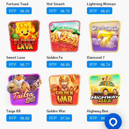
Fortune Toad
Hot Smash
Lightning Woman
RTP
96.55
RTP
96.75
RTP
96.81
Sweet Lava
Golden Fa
Diamond 7
RTP
96.77
RTP
96.95
RTP
96.74
Taiga 88
Golden War
Highway Bee
RTP
96.82
RTP
97.04
RTP
96.83