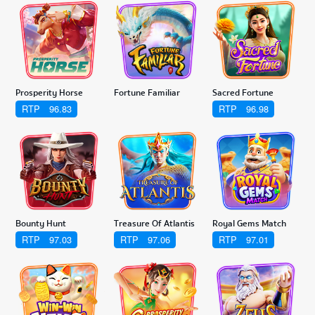
Prosperity Horse
Fortune Familiar
Sacred Fortune
RTP
96.83
RTP
96.98
Bounty Hunt
Treasure Of Atlantis
Royal Gems Match
RTP
97.03
RTP
97.06
RTP
97.01