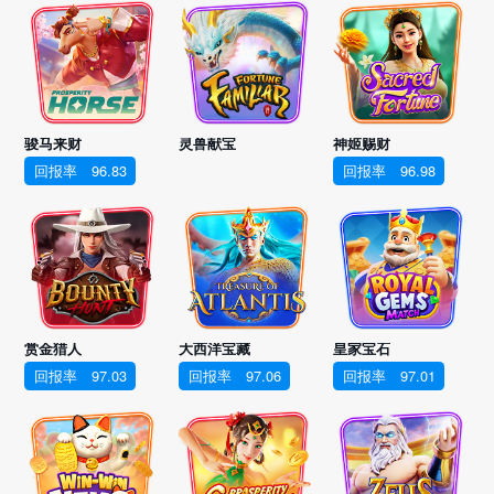
骏马来财
灵兽献宝
神姬赐财
回报率
96.83
回报率
96.98
赏金猎人
大西洋宝藏
皇家宝石
回报率
97.03
回报率
97.06
回报率
97.01