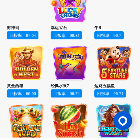
牛B
财神到
幸运宝石
回报率
96.7
回报率
97.04
回报率
96.81
黃金西域
经典水果7
运财五福星
回报率
96.99
回报率
96.74
回报率
96.71