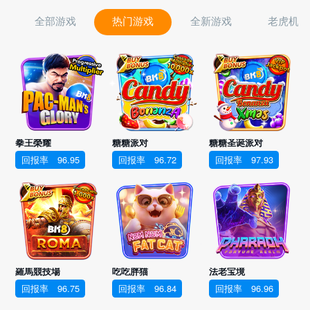
全部游戏
热门游戏
全新游戏
老虎机
拳王榮耀
糖糖派对
糖糖圣诞派对
回报率
96.95
回报率
96.72
回报率
97.93
羅馬競技場
吃吃胖猫
法老宝境
回报率
96.75
回报率
96.84
回报率
96.96