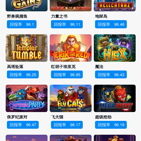
野兽疯捕鱼
力量之书
地狱岛
回报率
96.1
回报率
96.11
回报率
96.46
高塔坠落
红胡子埃里克
魔法
回报率
96.25
回报率
96.95
回报率
96.43
侏罗纪派对
飞天猫
超级抢劫
回报率
96.47
回报率
96.17
回报率
96.19