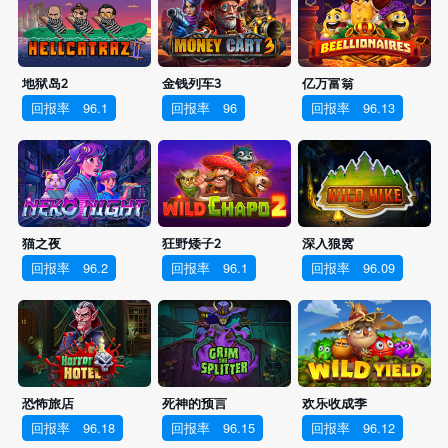
地狱岛2
金钱列车3
亿万富翁
回报率
96.1
回报率
96
回报率
96.13
猫之夜
狂野矮子2
深入狼窝
回报率
96.2
回报率
96.1
回报率
96.09
恐怖旅店
死神的预言
欢乐收成季
回报率
96.18
回报率
96.15
回报率
96.12