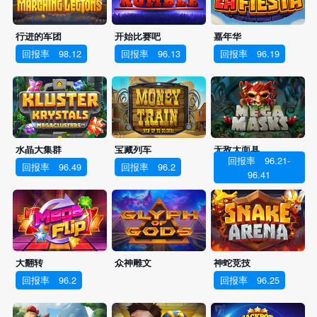
行进的军团
开始比赛吧
嘉年华
回报率
98.12
回报率
96.13
回报率
96.19
水晶大集群
宝藏列车
无敌大面具
回报率
96.21-
回报率
96.49
回报率
96.2
96.41
大翻转
众神雕文
神蛇竞技
回报率
96.2
回报率
96.25